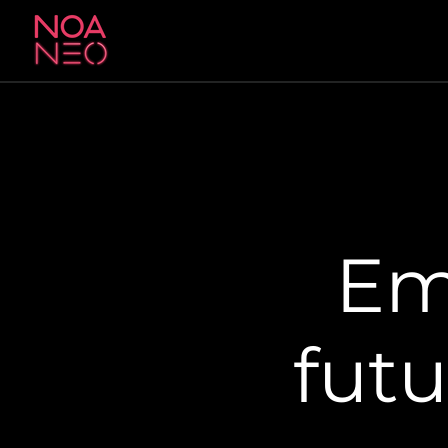
Em
futu