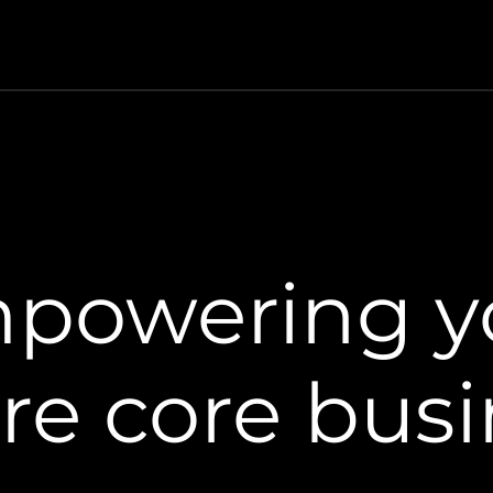
powering y
re core bus