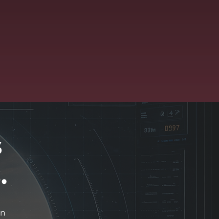
s
.
en